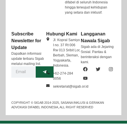
difabel di seluruh Indonesia
hingga terwujud kehidupan
yang setara dan inklusif.
Subscribe
Hubungi Kami
Langganan
Jl. Kopral Samiyo
Newsletter for
Nawala Sigab
I no. 37 Rt 006
Sigab ada di Jejaring
Update
Rw 013 Sribit Lor,
Sosial. Pantau &
Dapatkan informasi
Berbah, Sleman,
berinteraksi dengan
update terbaru Sigab
Yogyakarta,
kami.
melalui mailing list.
Indonesia.
+62-274-284
0056
sekretariat@sigab.or.id
COPYRIGHT © SIGAB 2014-2025, SASANA INKLUSI & GERAKAN
ADVOKASI DIFABEL INDONESIA, ALL RIGHT RESERVED