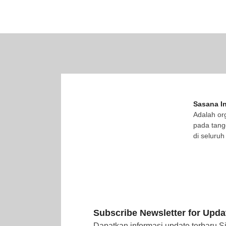
Sasana In
Adalah or
pada tang
di seluruh
Subscribe Newsletter for Upda
Dapatkan informasi update terbaru S