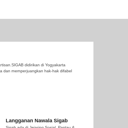
rtisan.SIGAB didirikan di Yogyakarta
ela dan memperjuangkan hak-hak difabel
Langganan Nawala Sigab
Sigab ada di Jejaring Sosial. Pantau &