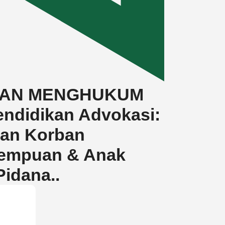
SAN MENGHUKUM
didikan Advokasi:
dan Korban
rempuan & Anak
Pidana..