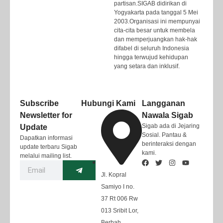
partisan.SIGAB didirikan di
Yogyakarta pada tanggal 5 Mei
2003.Organisasi ini mempunyai
cita-cita besar untuk membela
dan memperjuangkan hak-hak
difabel di seluruh Indonesia
hingga terwujud kehidupan
yang setara dan inklusif.
Subscribe
Hubungi Kami
Langganan
Newsletter for
Nawala Sigab
Sigab ada di Jejaring
Update
Sosial. Pantau &
Dapatkan informasi
berinteraksi dengan
update terbaru Sigab
kami.
melalui mailing list.
Jl. Kopral
Samiyo I no.
37 Rt 006 Rw
013 Sribit Lor,
Berbah,