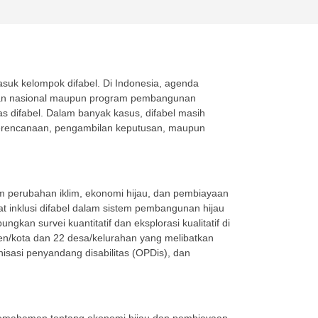
uk kelompok difabel. Di Indonesia, agenda
akan nasional maupun program pembangunan
 difabel. Dalam banyak kasus, difabel masih
 perencanaan, pengambilan keputusan, maupun
m perubahan iklim, ekonomi hijau, dan pembiayaan
kuat inklusi difabel dalam sistem pembangunan hijau
an survei kuantitatif dan eksplorasi kualitatif di
ten/kota dan 22 desa/kelurahan yang melibatkan
isasi penyandang disabilitas (OPDis), dan
 pemahaman tentang ekonomi hijau dan pembiayaan