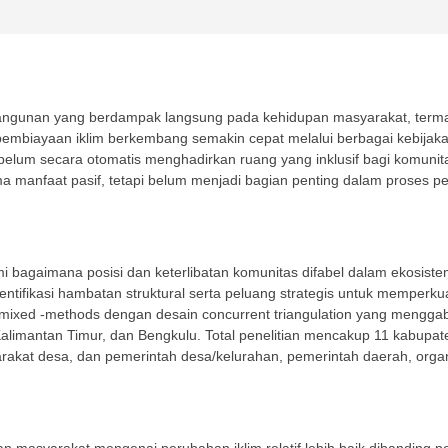
ngunan yang berdampak langsung pada kehidupan masyarakat, termas
pembiayaan iklim berkembang semakin cepat melalui berbagai kebij
lum secara otomatis menghadirkan ruang yang inklusif bagi komunitas
ima manfaat pasif, tetapi belum menjadi bagian penting dalam proses
bagaimana posisi dan keterlibatan komunitas difabel dalam ekosiste
ngidentifikasi hambatan struktural serta peluang strategis untuk memper
ixed -methods dengan desain concurrent triangulation yang menggabungk
Kalimantan Timur, dan Bengkulu. Total penelitian mencakup 11 kabupa
rakat desa, dan pemerintah desa/kelurahan, pemerintah daerah, organ
n masyarakat mengenai perubahan iklim relatif lebih baik dibanding